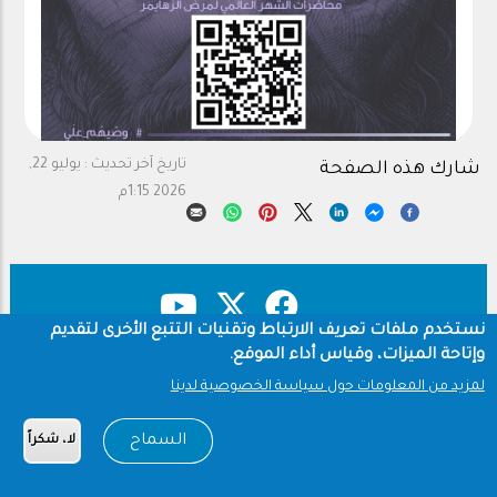
تاريخ آخر تحديث :
يوليو 22,
شارك هذه الصفحة
2026 1:15م
نستخدم ملفات تعريف الارتباط وتقنيات التتبع الأخرى لتقديم
وإتاحة الميزات، وقياس أداء الموقع.
حقوق النشر
سياسة الخصوصية
Footer
لمزيد من المعلومات حول سياسة الخصوصية لدينا
شروط الاستخدام
السماح
لا، شكراً
Copyright © 1960-2026 جامعة الملك سعود